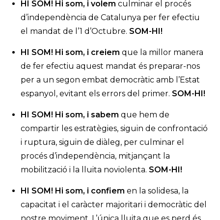
HI SOM! Hi som, i volem
culminar el procés
d’independència de Catalunya per fer efectiu
el mandat de l’1 d’Octubre.
SOM-HI!
HI SOM! Hi som, i creiem
que la millor manera
de fer efectiu aquest mandat és preparar-nos
per a un segon embat democràtic amb l’Estat
espanyol, evitant els errors del primer.
SOM-HI!
HI SOM! Hi som, i sabem
que hem de
compartir les estratègies, siguin de confrontació
i ruptura, siguin de diàleg, per culminar el
procés d’independència, mitjançant la
mobilització i la lluita noviolenta.
SOM-HI!
HI SOM! Hi som, i confiem
en la solidesa, la
capacitat i el caràcter majoritari i democràtic del
nostre moviment. L’única lluita que es perd és