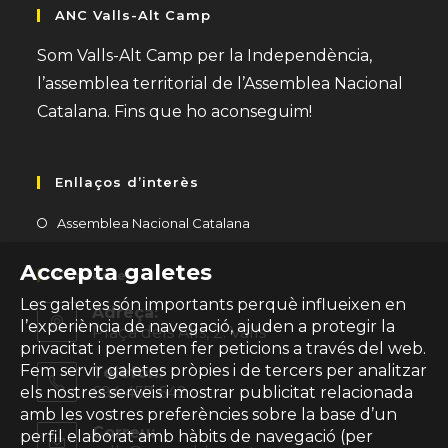
ANC Valls-Alt Camp
Som Valls-Alt Camp per la Independència,
l’assemblea territorial de l’Assemblea Nacional
Catalana. Fins que ho aconseguim!
Enllaços d’interès
Opens
Assemblea Nacional Catalana
in
Accepta galetes
a
Contacte
new
Les galetes són importants perquè influeixen en
Adreça:
tab
l’experiència de navegació, ajuden a protegir la
Plaça dels Alls, 2. Valls
privacitat i permeten fer peticions a través del web.
Fem servir galetes pròpies i de tercers per analitzar
Telèfon:
694 457 642
els nostres serveis i mostrar publicitat relacionada
amb les vostres preferències sobre la base d’un
Correu:
perfil elaborat amb hàbits de navegació (per