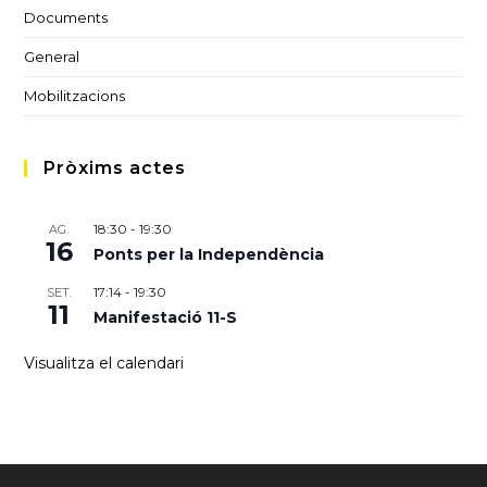
Documents
General
Mobilitzacions
Pròxims actes
18:30
-
19:30
AG.
16
Ponts per la Independència
17:14
-
19:30
SET.
11
Manifestació 11-S
Visualitza el calendari