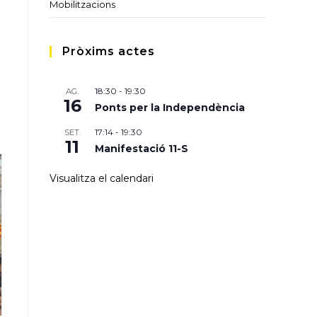
Mobilitzacions
Pròxims actes
18:30
-
19:30
AG.
16
Ponts per la Independència
17:14
-
19:30
SET.
11
Manifestació 11-S
Visualitza el calendari