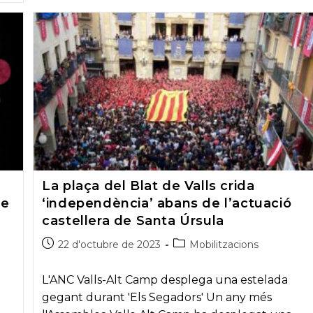
de
Barcelona
contra
els
jutges
espanyols
La plaça del Blat de Valls crida
de
‘independència’ abans de l’actuació
castellera de Santa Úrsula
Post
Post
22 d'octubre de 2023
Mobilitzacions
published:
category:
L'ANC Valls-Alt Camp desplega una estelada
gegant durant 'Els Segadors' Un any més