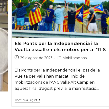
Els Ponts per la Independència i la
Vuelta escalfen els motors per a l’11-S
Post
Post
29 d'agost de 2023
Mobilitzacions
published:
category:
Els Ponts per la Independència i el pas de la
Vuelta per Valls han marcat l'inici de
mobilitzacions de l'ANC Valls-Alt Camp en
aquest final d'agost previ a la manifestació…
Els
Continua llegint
Ponts
per