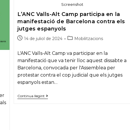
Screenshot
L’ANC Valls-Alt Camp participa en la
manifestació de Barcelona contra els
jutges espanyols
Post
Post
14 de juliol de 2024
Mobilitzacions
published:
category:
L'ANC Valls-Alt Camp va participar en la
a
manifestació que va tenir lloc aquest dissabte a
Barcelona, convocada per l'Assemblea per
protestar contra el cop judicial que els jutges
espanyols estan…
er
L’ANC
Continua llegint
Valls-
als
Alt
Camp
participa
en
la
manifestació