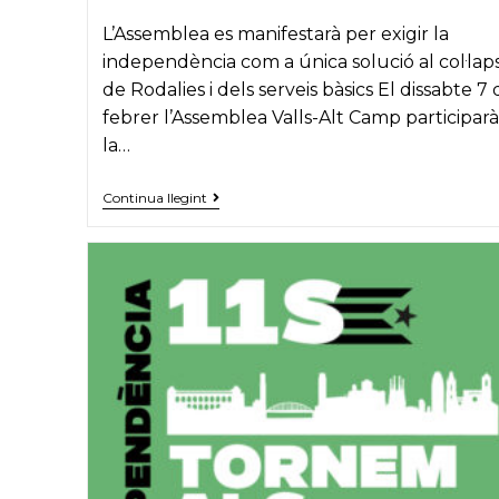
L’Assemblea es manifestarà per exigir la
independència com a única solució al col·lap
de Rodalies i dels serveis bàsics El dissabte 7 
febrer l’Assemblea Valls-Alt Camp participarà
la…
Busos
Continua llegint
de
Valls
per
a
la
manifestació
del
dissabte
7
de
febrer
a
Barcelona