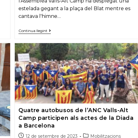
l'Assemblea Valls-Alt Camp ha desplegat una
estelada gegant a la plaça del Blat mentre es
cantava l'himne…
La
Continua llegint
plaça
del
Blat
de
Valls
crida
‘independència’
abans
de
l’actuació
castellera
de
Santa
Úrsula
Quatre autobusos de l’ANC Valls-Alt
Camp participen als actes de la Diada
a Barcelona
Post
Post
12 de setembre de 2023
Mobilitzacions