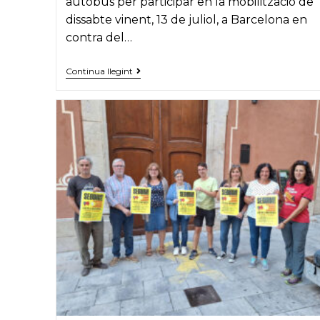
autobús per participar en la mobilització de
dissabte vinent, 13 de juliol, a Barcelona en
contra del…
L’ANC
Continua llegint
Valls-
Alt
Camp
organitza
un
bus
per
participar
a
la
mobilització
de
dissabte
a
Barcelona