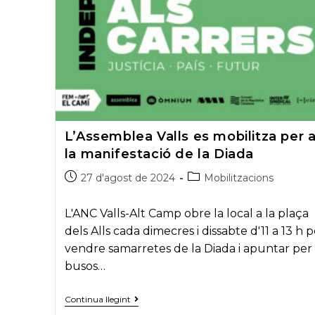
L’Assemblea Valls es mobilitza per 
la manifestació de la Diada
Post
Post
27 d'agost de 2024
Mobilitzacions
published:
category:
L'ANC Valls-Alt Camp obre la local a la plaça
dels Alls cada dimecres i dissabte d'11 a 13 h p
vendre samarretes de la Diada i apuntar per 
busos…
L’Assemblea
Continua llegint
Valls