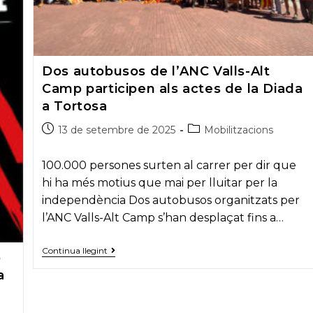
Dos autobusos de l’ANC Valls-Alt
Camp participen als actes de la Diada
a Tortosa
Post
Post
13 de setembre de 2025
Mobilitzacions
published:
category:
100.000 persones surten al carrer per dir que
hi ha més motius que mai per lluitar per la
independència Dos autobusos organitzats per
l’ANC Valls-Alt Camp s’han desplaçat fins a…
Dos
Continua llegint
ó
autobusos
de
a
l’ANC
Valls-
Alt