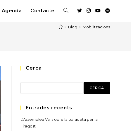
Agenda
Contacte
Toggle
>
Blog
>
Mobilitzacions
website
search
Cerca
Cerca
CERCA
Entrades recents
L’Assemblea Valls obre la paradeta per la
Firagost