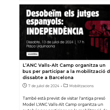
es
mobilitza
per
a
la
manifestació
de
la
Diada
L’ANC Valls-Alt Camp organitza un
bus per participar a la mobilització 
dissabte a Barcelona
Post
Post
7 de juliol de 2024
Mobilitzacions
published:
category:
També està previst de visitar l'antiga presó
Model L'ANC Valls-Alt Camp organitza un