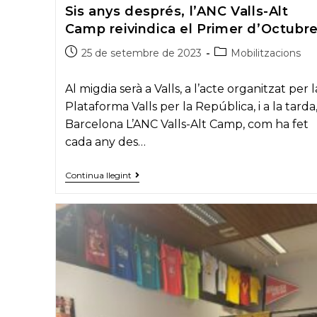
Sis anys després, l’ANC Valls-Alt
Camp reivindica el Primer d’Octubr
Post
Post
25 de setembre de 2023
Mobilitzacions
published:
category:
Al migdia serà a Valls, a l’acte organitzat per l
Plataforma Valls per la República, i a la tarda,
Barcelona L’ANC Valls-Alt Camp, com ha fet
cada any des…
Sis
Continua llegint
anys
després,
l’ANC
Valls-
Alt
Camp
reivindica
el
Primer
d’Octubre