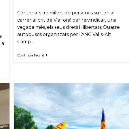
published:
category:
e
Centenars de milers de persones surten al
carrer al crit de Via fora! per reivindicar, una
vegada més, els seus drets i llibertats Quatre
autobusos organitzats per l’ANC Valls-Alt
a
Camp…
 a
Quatre
Continua llegint
autobusos
de
l’ANC
Valls-
Alt
Camp
participen
als
actes
de
la
Diada
a
Barcelona