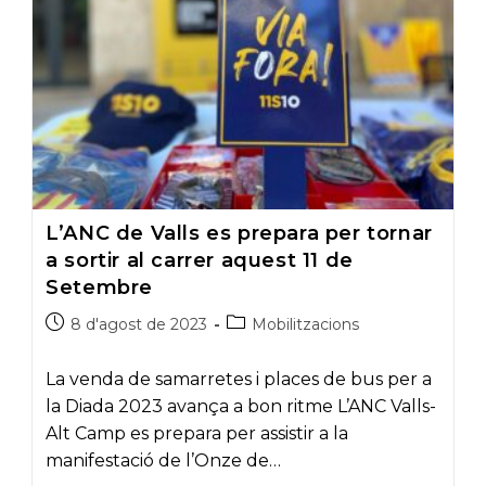
Camp
L’ANC de Valls es prepara per tornar
a sortir al carrer aquest 11 de
Setembre
Post
Post
8 d'agost de 2023
Mobilitzacions
published:
category:
La venda de samarretes i places de bus per a
la Diada 2023 avança a bon ritme L’ANC Valls-
Alt Camp es prepara per assistir a la
manifestació de l’Onze de…