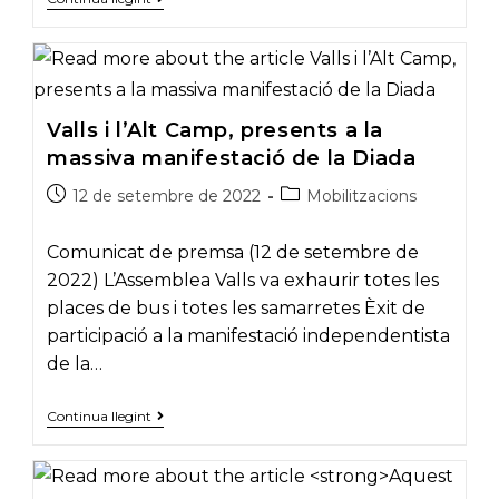
vallenc
commemora
els
5
anys
de
l’1
Valls i l’Alt Camp, presents a la
d’Octubre
massiva manifestació de la Diada
amb
un
Post
Post
acte
12 de setembre de 2022
Mobilitzacions
unitari
published:
category:
Comunicat de premsa (12 de setembre de
2022) L’Assemblea Valls va exhaurir totes les
places de bus i totes les samarretes Èxit de
participació a la manifestació independentista
de la…
Valls
Continua llegint
i
l’Alt
Camp,
presents