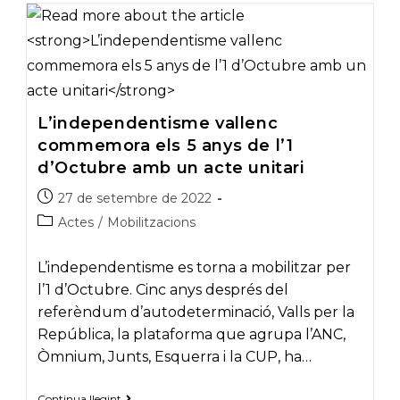
per
participar
en
la
mobilització
del
6
de
L’independentisme vallenc
desembre
a
commemora els 5 anys de l’1
Barcelona
d’Octubre amb un acte unitari
Post
27 de setembre de 2022
published:
Post
Actes
/
Mobilitzacions
category:
L’independentisme es torna a mobilitzar per
l’1 d’Octubre. Cinc anys després del
referèndum d’autodeterminació, Valls per la
República, la plataforma que agrupa l’ANC,
Òmnium, Junts, Esquerra i la CUP, ha…
L’independentisme
Continua llegint