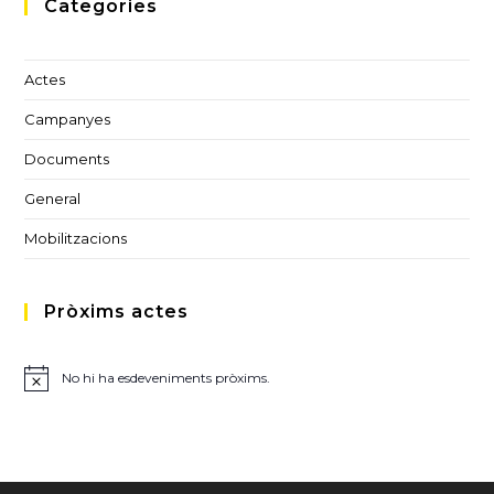
Categories
Actes
Campanyes
Documents
General
Mobilitzacions
Pròxims actes
No hi ha esdeveniments pròxims.
A
v
í
s