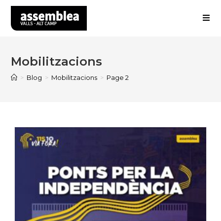
Skip
to
content
Mobilitzacions
>
Blog
>
Mobilitzacions
>
Page 2