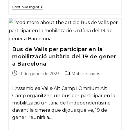
L’ANC
Continua llegint
de
Valls
es
prepara
per
tornar
a
sortir
Bus de Valls per participar en la
al
carrer
mobilització unitària del 19 de gener
aquest
11
a Barcelona
de
Setembre
Post
Post
11 de gener de 2023
Mobilitzacions
published:
category:
L'Assemblea Valls-Alt Camp i Òmnium Alt
Camp organitzen un bus per participar en la
mobilització unitària de l'independentisme
davant la cimera que dijous que ve, 19 de
gener, reunirà a…