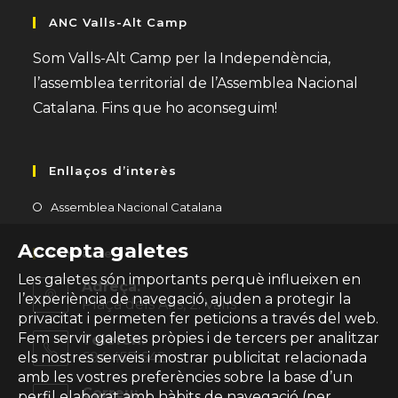
ANC Valls-Alt Camp
Som Valls-Alt Camp per la Independència,
l’assemblea territorial de l’Assemblea Nacional
Catalana. Fins que ho aconseguim!
Enllaços d’interès
Opens
Assemblea Nacional Catalana
in
Accepta galetes
a
Contacte
new
Les galetes són importants perquè influeixen en
Adreça:
tab
l’experiència de navegació, ajuden a protegir la
Plaça dels Alls, 2. Valls
privacitat i permeten fer peticions a través del web.
Fem servir galetes pròpies i de tercers per analitzar
Telèfon:
694 457 642
els nostres serveis i mostrar publicitat relacionada
amb les vostres preferències sobre la base d’un
Correu:
perfil elaborat amb hàbits de navegació (per