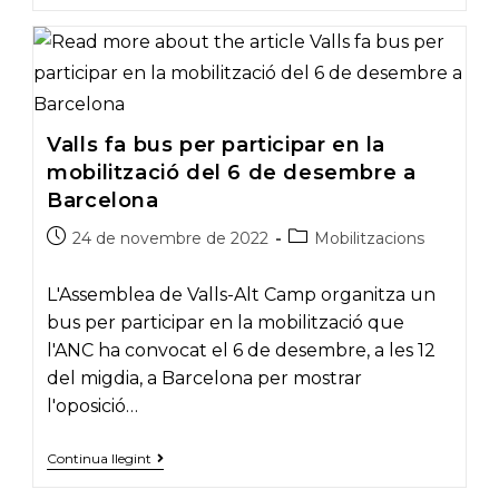
en
la
mobilització
contra
el
nou
delicte
Valls fa bus per participar en la
de
desordres
mobilització del 6 de desembre a
públics
agreujats
Barcelona
Post
Post
24 de novembre de 2022
Mobilitzacions
published:
category:
L'Assemblea de Valls-Alt Camp organitza un
bus per participar en la mobilització que
l'ANC ha convocat el 6 de desembre, a les 12
del migdia, a Barcelona per mostrar
l'oposició…
Valls
Continua llegint
fa
bus