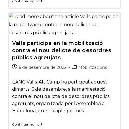
Bus
Continua llegint
de
Valls
per
participar
en
la
mobilització
unitària
Valls participa en la mobilització
del
19
contra el nou delicte de desordres
de
gener
públics agreujats
a
Barcelona
Post
Post
6 de desembre de 2022
Mobilitzacions
published:
category:
L'ANC Valls-Alt Camp ha participat aquest
dimarts, 6 de desembre, a la manifestació
contra el nou delicte de desordres públics
agreujats, organitzada per l'Assemblea a
Barcelona, que ha aplegat més…
Valls
Continua llegint
participa