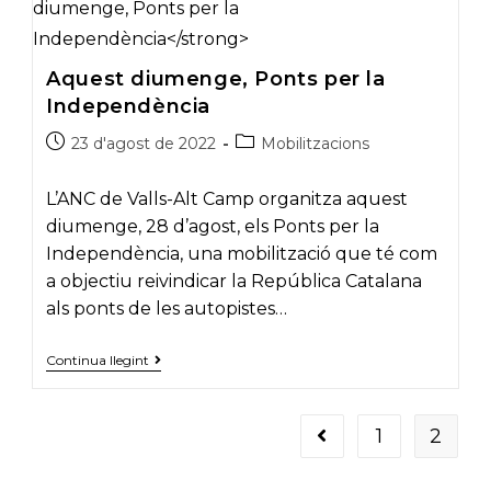
a
la
massiva
manifestació
Aquest diumenge, Ponts per la
de
la
Independència
Diada
Post
Post
23 d'agost de 2022
Mobilitzacions
published:
category:
L’ANC de Valls-Alt Camp organitza aquest
diumenge, 28 d’agost, els Ponts per la
Independència, una mobilització que té com
a objectiu reivindicar la República Catalana
als ponts de les autopistes…
Aquest
Continua llegint
diumenge,
Ponts
per
la
1
2
Go to the previous pa
Independència