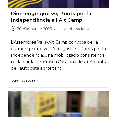
Diumenge que ve, Ponts per la
Independència a l’Alt Camp
Post
Post
20 d'agost de 2023
Mobilitzacions
published:
category:
L'Assemblea Valls-Alt Camp convoca per a
diumenge que ve, 27 d'agost, els Ponts per la
Independència, una mobilització consistent a
reclamar la República Catalana des del ponts
de l'autopista aprofitant…
Diumenge
Continua llegint
que
ve,
Ponts
per
la
Independència
a
l’Alt