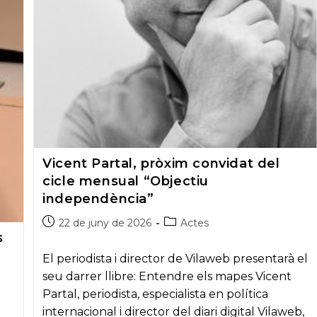
Vicent Partal, pròxim convidat del
cicle mensual “Objectiu
independència”
Post
Post
22 de juny de 2026
Actes
published:
category:
s
El periodista i director de Vilaweb presentarà el
seu darrer llibre: Entendre els mapes Vicent
Partal, periodista, especialista en política
internacional i director del diari digital Vilaweb,