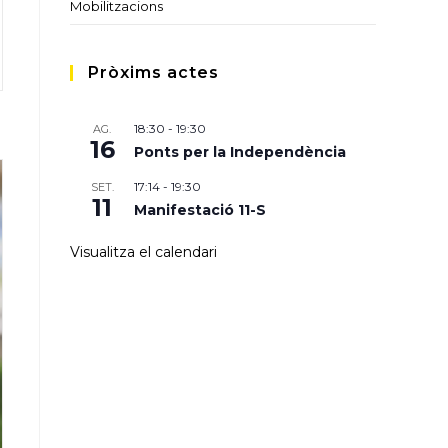
Mobilitzacions
Pròxims actes
18:30
-
19:30
AG.
16
Ponts per la Independència
17:14
-
19:30
SET.
11
Manifestació 11-S
Visualitza el calendari