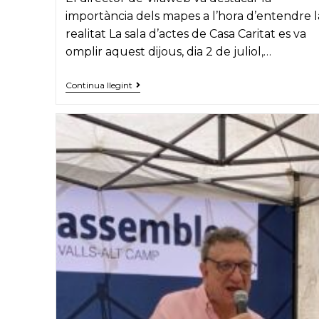
importància dels mapes a l’hora d’entendre l
realitat La sala d’actes de Casa Caritat es va
omplir aquest dijous, dia 2 de juliol,…
Vicent
Continua llegint
Partal
presenta
‘Entendre
els
mapes’,
el
seu
darrer
llibre,
a
Valls