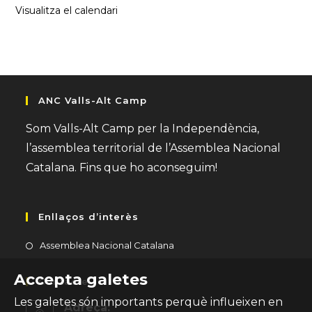
Visualitza el calendari
ANC Valls-Alt Camp
Som Valls-Alt Camp per la Independència,
l’assemblea territorial de l’Assemblea Nacional
Catalana. Fins que ho aconseguim!
Enllaços d’interès
Opens
Assemblea Nacional Catalana
in
Accepta galetes
a
Contacte
new
Les galetes són importants perquè influeixen en
Adreça: