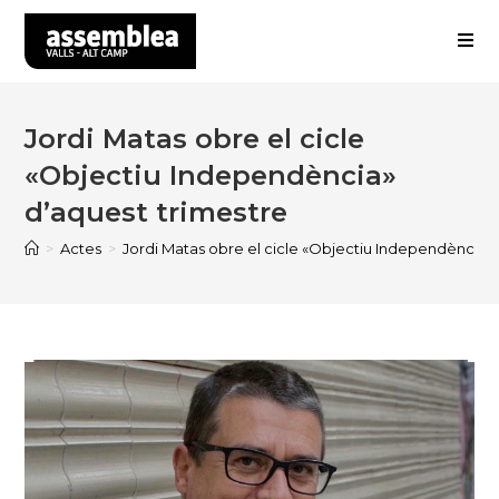
Skip
to
content
Jordi Matas obre el cicle
«Objectiu Independència»
d’aquest trimestre
>
Actes
>
Jordi Matas obre el cicle «Objectiu Independència» 