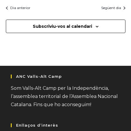
i
Dia anterior
Següent dia
o
n
s
Subscriviu-vos al calendari
E
s
d
e
v
e
n
ANC Valls-Alt Camp
i
Som Valls-Alt Camp per la Independència,
m
l’assemblea territorial de l’Assemblea Nacional
e
Catalana. Fins que ho aconseguim!
n
t
Enllaços d’interès