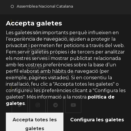
Opens
Assemblea Nacional Catalana
in
a
Contacte
Accepta galetes
new
Adreça:
Les galetes són importants perquè influeixen en
tab
Plaça dels Alls, 2. Valls
l’experiència de navegació, ajuden a protegir la
privacitat i permeten fer peticions a través del web.
Telèfon:
Fem servir galetes pròpies i de tercers per analitzar
694 457 642
els nostres serveis i mostrar publicitat relacionada
amb les vostres preferències sobre la base d’un
Correu:
perfil elaborat amb hàbits de navegació (per
valls@assemblea.cat
Opens
exemple, pàgines visitades). Si en consentiu la
in
your
instal·lació, feu clic a "Accepta totes les galetes" o
Segueix-nos
application
configureu les preferències clicant a "Configura les
galetes". Més informació a la nostra
política de
galetes
.
Opens
Opens
Opens
Opens
Accepta totes les
Configura les galetes
in
in
in
in
galetes
a
a
a
a